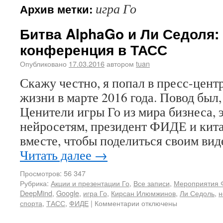
игра Го
Архив метки:
Битва AlphaGo и Ли Седоля:
конференция в ТАСС
Опубликовано
17.03.2016
автором
tuan
Скажу честно, я попал в пресс-цент
жизни в марте 2016 года. Повод был,
Ценители игры Го из мира бизнеса, 
нейросетям, президент ФИДЕ и кита
вместе, чтобы поделиться своим ви
Читать далее
→
Просмотров: 56 347
Рубрика:
Акции и презентации Го
,
Все записи
,
Мероприятия 
DeepMind
,
Google
,
игра Го
,
Кирсан Илюмжинов
,
Ли Седоль
,
н
спорта
,
ТАСС
,
ФИДЕ
|
Комментарии отключены