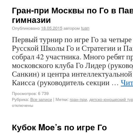
Гран-при Москвы по Го в Па
гимназии
Опубликовано
18.05.2015
автором
tuan
Первый турнир по игре Го за четыре
Русской Школы Го и Стратегии и Па
собрал 42 участника. Много ребят п
московского клуба Го Лидер (руков
Санкин) и центра интеллектуальной
Каисса (руководитель секции …
Чит
Просмотров: 6 739
Рубрика:
Все записи
|
Метки:
гран-при
,
детско-юношеский ту
отключены
Кубок Moe’s по игре Го